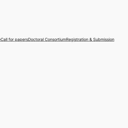
e
Call for papers
Doctoral Consortium
Registration & Submission