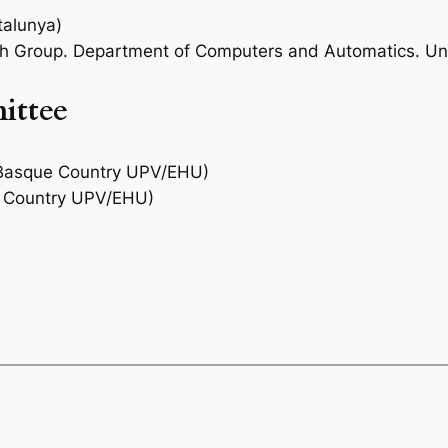
talunya)
 Group. Department of Computers and Automatics. Uni
ittee
e Basque Country UPV/EHU)
ue Country UPV/EHU)