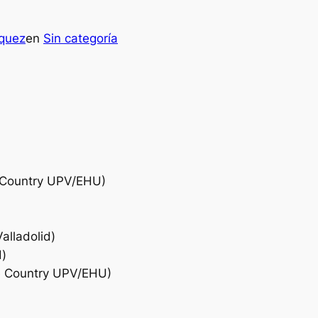
quez
en
Sin categoría
e Country UPV/EHU)
alladolid)
d)
ue Country UPV/EHU)